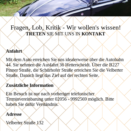
Fragen, Lob, Kritik - Wir wollen's wissen!
TRETEN
SIE MIT UNS IN
KONTAKT
Anfahrt
Mit dem Auto erreichen Sie uns idealerweise über die Autobahn
44. Sie nehmen die Ausfahrt 36 Hetterscheidt. Über die B227
Pinner Straße, die Schürhofer Straße erreichen Sie die Velberter
Straße. Danach liegt das Ziel auf der rechten Seite.
Zusätzliche Information
Ein Besuch ist nur nach vorheriger telefonischer
Terminvereinbarung unter 02056 - 9992569 möglich. Bitte
haben Sie dafür Verständnis.
Adresse
Velberter Straße 132