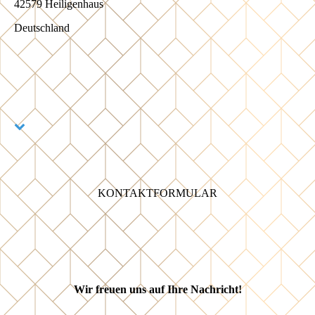
42579 Heiligenhaus
Deutschland
KONTAKT­FORMULAR
Wir freuen uns auf Ihre Nachricht!