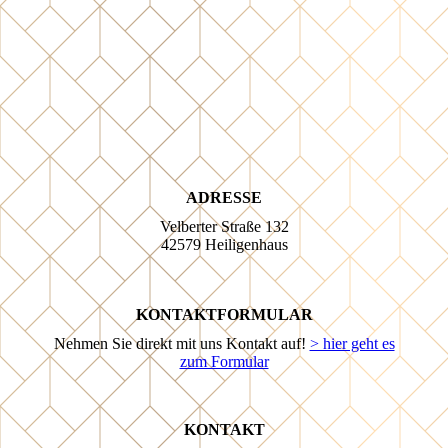
ADRESSE
Velberter Straße 132
42579 Heiligenhaus
KONTAKTFORMULAR
Nehmen Sie direkt mit uns Kontakt auf!
> hier geht es
zum Formular
KONTAKT